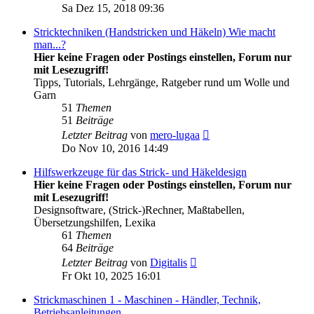
Beitrag
Sa Dez 15, 2018 09:36
Stricktechniken (Handstricken und Häkeln) Wie macht
man...?
Hier keine Fragen oder Postings einstellen, Forum nur
mit Lesezugriff!
Tipps, Tutorials, Lehrgänge, Ratgeber rund um Wolle und
Garn
51
Themen
51
Beiträge
Neuester
Letzter Beitrag
von
mero-lugaa
Beitrag
Do Nov 10, 2016 14:49
Hilfswerkzeuge für das Strick- und Häkeldesign
Hier keine Fragen oder Postings einstellen, Forum nur
mit Lesezugriff!
Designsoftware, (Strick-)Rechner, Maßtabellen,
Übersetzungshilfen, Lexika
61
Themen
64
Beiträge
Neuester
Letzter Beitrag
von
Digitalis
Beitrag
Fr Okt 10, 2025 16:01
Strickmaschinen 1 - Maschinen - Händler, Technik,
Betriebsanleitungen