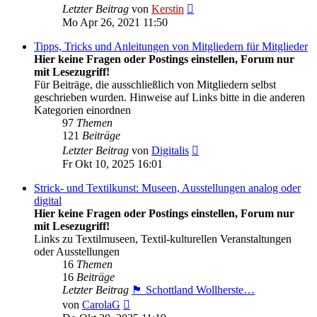
Neuester
Letzter Beitrag
von
Kerstin
Beitrag
Mo Apr 26, 2021 11:50
Tipps, Tricks und Anleitungen von Mitgliedern für Mitglieder
Hier keine Fragen oder Postings einstellen, Forum nur
mit Lesezugriff!
Für Beiträge, die ausschließlich von Mitgliedern selbst
geschrieben wurden. Hinweise auf Links bitte in die anderen
Kategorien einordnen
97
Themen
121
Beiträge
Neuester
Letzter Beitrag
von
Digitalis
Beitrag
Fr Okt 10, 2025 16:01
Strick- und Textilkunst: Museen, Ausstellungen analog oder
digital
Hier keine Fragen oder Postings einstellen, Forum nur
mit Lesezugriff!
Links zu Textilmuseen, Textil-kulturellen Veranstaltungen
oder Ausstellungen
16
Themen
16
Beiträge
Letzter Beitrag
🏴󠁧󠁢󠁳󠁣󠁴󠁿 Schottland Wollherste…
Neuester
von
CarolaG
Beitrag