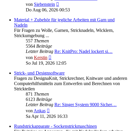
Neuester
von
Siebenstein
Beitrag
Do Aug 06, 2026 00:53
Material + Zubehör für jegliche Arbeiten mit Garn und
Nadeln
Für Fragen zu Wolle, Garnen, Stricknadeln, Wicklern,
Strickumgebung ...
557
Themen
5564
Beiträge
Letzter Beitrag
Re: KnitPro: Nadel lockert si…
Neuester
von
Kerstin
Beitrag
So Jul 19, 2026 12:05
Strick- und Designsoftware
Fragen zu DesignaKnit, Strickrechner, Knitware und anderen
Computerhilfsmitteln zum Entwerfen und Berechnen von
Strickteilen
871
Themen
6123
Beiträge
Letzter Beitrag
Re: Singer System 9000 Sicher…
Neuester
von
Ankas
Beitrag
Sa Apr 11, 2026 16:33
Rundstrickapparate - Sockenstrickmaschinen