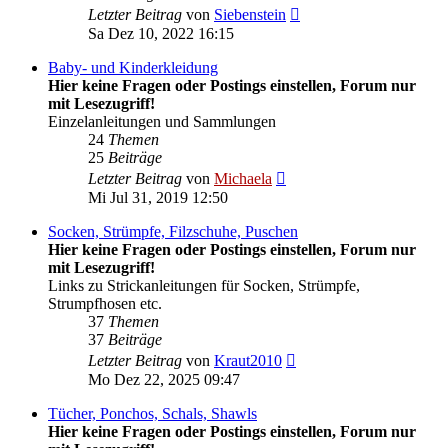
Neuester
Letzter Beitrag
von
Siebenstein
Beitrag
Sa Dez 10, 2022 16:15
Baby- und Kinderkleidung
Hier keine Fragen oder Postings einstellen, Forum nur
mit Lesezugriff!
Einzelanleitungen und Sammlungen
24
Themen
25
Beiträge
Neuester
Letzter Beitrag
von
Michaela
Beitrag
Mi Jul 31, 2019 12:50
Socken, Strümpfe, Filzschuhe, Puschen
Hier keine Fragen oder Postings einstellen, Forum nur
mit Lesezugriff!
Links zu Strickanleitungen für Socken, Strümpfe,
Strumpfhosen etc.
37
Themen
37
Beiträge
Neuester
Letzter Beitrag
von
Kraut2010
Beitrag
Mo Dez 22, 2025 09:47
Tücher, Ponchos, Schals, Shawls
Hier keine Fragen oder Postings einstellen, Forum nur