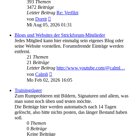
393
Themen
3472
Beiträge
Letzter Beitrag
Re: Verfilzt
Neuester
von
Dorrit
Beitrag
Mi Aug 05, 2026 01:31
Blogs und Websites der Strickforum-Mitglieder
Jedes Mitglied kann hier einmalig sein eigenes Blog oder
seine Website vorstellen. Forumsfremde Einträge werden
entfernt.
21
Themen
21
Beiträge
Letzter Beitrag
http://www.youtube.com/@calml…
Neuester
von
Calmli
Beitrag
Mo Feb 02, 2026 16:05
Trainingslager
Zum Rumprobieren mit Bildern, Signaturen und allem, was
man sonst noch üben und testen möchte.
Die Beiträge hier werden automatisch nach 14 Tagen
gelöscht, also bitte nichts posten, das länger Bestand haben
soll.
0
Themen
0
Beiträge
Keine Beiträge