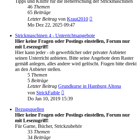
Tipps und Kniffe für die Beherrschung der Strickmaschinen
46
Themen
65
Beiträge
Neuester
Letzter Beitrag
von
Kraut2010
Beitrag
Mo Dez 22, 2025 09:47
Strickmaschinen 4 - Unterrichtsangebote
Hier keine Fragen oder Postings einstellen, Forum nur
mit Lesezugriff!
Hier kann jeder - ob gewerblicher oder privater Anbieter
seinen Unterricht anbieten. Bitte seine Angebote dem Raster
gemäß anlegen, alles andere wird gelöscht. Fragen bitte direkt
an den Anbieter stellen.
5
Themen
5
Beiträge
Letzter Beitrag
Grundkurse in Hamburg Altona
Neuester
von
StrickFaible
Beitrag
Do Jan 10, 2019 15:39
Bezugsquellen
Hier keine Fragen oder Postings einstellen, Forum nur
mit Lesezugriff!
Für Garne, Bücher, Strickzubehör
33
Themen
34
Beiträge