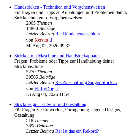
Handstricken - Techniken und Vorgehensweisen
Für Fragen und Tipps zu Anleitungen und Problemen damit,
Stricktechniken u. Vorgehensweisen
2005
Themen
14860
Beiträge
Letzter Beitrag
Re: Bündchenabschluss
Neuester
von
Kerstin
Beitrag
Mi Aug 05, 2026 09:37
Stricken mit Maschine und Handstrickapparat
Fragen, Probleme oder Tipps zur Handhabung deiner
Strickmaschine
5270
Themen
39505
Beiträge
Letzter Beitrag
Re: Anschaffung Singer Strick…
Neuester
von
FluffyDog
Beitrag
Di Aug 04, 2026 11:54
Strickdesign - Entwurf und Gestaltung
Für Fragen zu: Entwerfen, Formgebung, eigene Designs,
Gestaltung
518
Themen
3898
Beiträge
Letzter Beitrag
Re: Ist das ein Rekord?