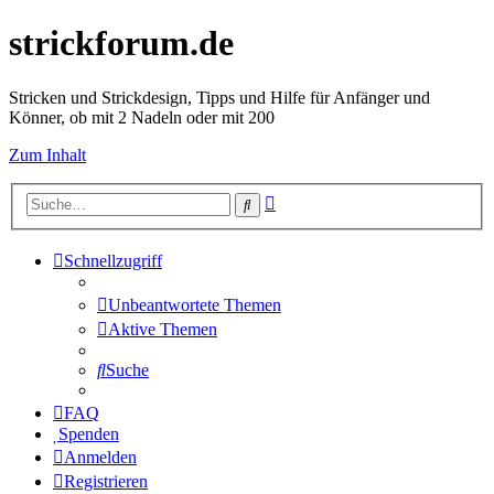
strickforum.de
Stricken und Strickdesign, Tipps und Hilfe für Anfänger und
Könner, ob mit 2 Nadeln oder mit 200
Zum Inhalt
Erweiterte
Suche
Suche
Schnellzugriff
Unbeantwortete Themen
Aktive Themen
Suche
FAQ
Spenden
Anmelden
Registrieren