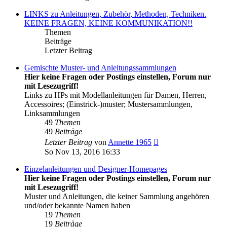
LINKS zu Anleitungen, Zubehör, Methoden, Techniken.
KEINE FRAGEN, KEINE KOMMUNIKATION!!
Themen
Beiträge
Letzter Beitrag
Gemischte Muster- und Anleitungssammlungen
Hier keine Fragen oder Postings einstellen, Forum nur
mit Lesezugriff!
Links zu HPs mit Modellanleitungen für Damen, Herren,
Accessoires; (Einstrick-)muster; Mustersammlungen,
Linksammlungen
49
Themen
49
Beiträge
Neuester
Letzter Beitrag
von
Annette 1965
Beitrag
So Nov 13, 2016 16:33
Einzelanleitungen und Designer-Homepages
Hier keine Fragen oder Postings einstellen, Forum nur
mit Lesezugriff!
Muster und Anleitungen, die keiner Sammlung angehören
und/oder bekannte Namen haben
19
Themen
19
Beiträge