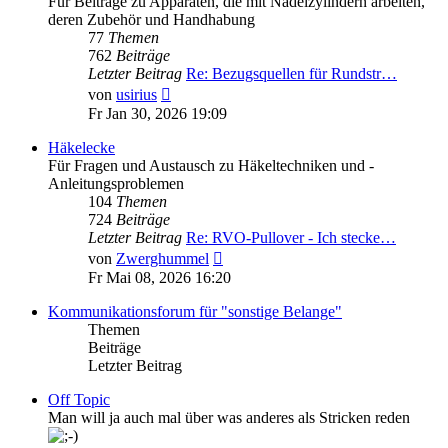
Für Beiträge zu Apparaten, die mit Nadelzylindern arbeiten,
deren Zubehör und Handhabung
77
Themen
762
Beiträge
Letzter Beitrag
Re: Bezugsquellen für Rundstr…
Neuester
von
usirius
Beitrag
Fr Jan 30, 2026 19:09
Häkelecke
Für Fragen und Austausch zu Häkeltechniken und -
Anleitungsproblemen
104
Themen
724
Beiträge
Letzter Beitrag
Re: RVO-Pullover - Ich stecke…
Neuester
von
Zwerghummel
Beitrag
Fr Mai 08, 2026 16:20
Kommunikationsforum für "sonstige Belange"
Themen
Beiträge
Letzter Beitrag
Off Topic
Man will ja auch mal über was anderes als Stricken reden