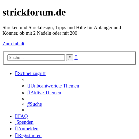
strickforum.de
Stricken und Strickdesign, Tipps und Hilfe für Anfänger und
Könner, ob mit 2 Nadeln oder mit 200
Zum Inhalt
Erweiterte
Suche
Suche
Schnellzugriff
Unbeantwortete Themen
Aktive Themen
Suche
FAQ
Spenden
Anmelden
Registrieren