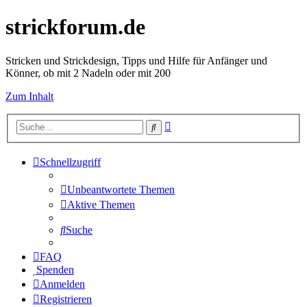
strickforum.de
Stricken und Strickdesign, Tipps und Hilfe für Anfänger und
Könner, ob mit 2 Nadeln oder mit 200
Zum Inhalt
Erweiterte
Suche
Suche
Schnellzugriff
Unbeantwortete Themen
Aktive Themen
Suche
FAQ
Spenden
Anmelden
Registrieren