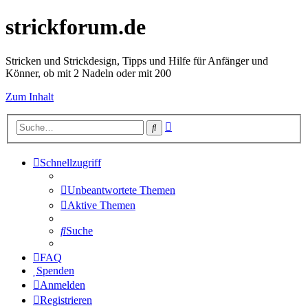
strickforum.de
Stricken und Strickdesign, Tipps und Hilfe für Anfänger und
Könner, ob mit 2 Nadeln oder mit 200
Zum Inhalt
Erweiterte
Suche
Suche
Schnellzugriff
Unbeantwortete Themen
Aktive Themen
Suche
FAQ
Spenden
Anmelden
Registrieren