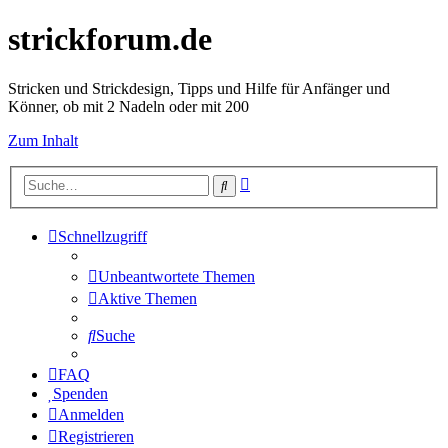
strickforum.de
Stricken und Strickdesign, Tipps und Hilfe für Anfänger und
Könner, ob mit 2 Nadeln oder mit 200
Zum Inhalt
Erweiterte
Suche
Suche
Schnellzugriff
Unbeantwortete Themen
Aktive Themen
Suche
FAQ
Spenden
Anmelden
Registrieren