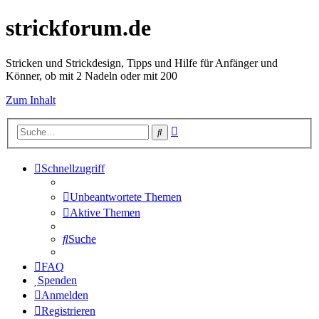
strickforum.de
Stricken und Strickdesign, Tipps und Hilfe für Anfänger und
Könner, ob mit 2 Nadeln oder mit 200
Zum Inhalt
Erweiterte
Suche
Suche
Schnellzugriff
Unbeantwortete Themen
Aktive Themen
Suche
FAQ
Spenden
Anmelden
Registrieren