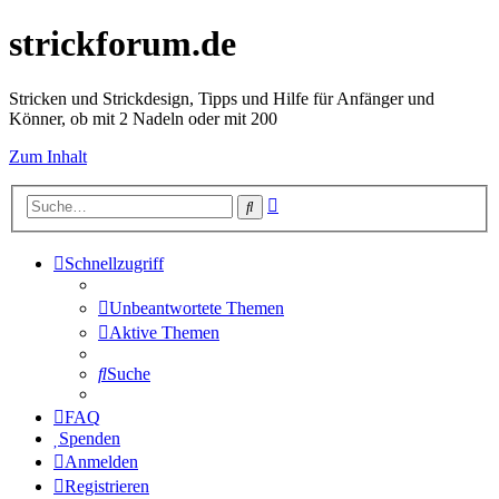
strickforum.de
Stricken und Strickdesign, Tipps und Hilfe für Anfänger und
Könner, ob mit 2 Nadeln oder mit 200
Zum Inhalt
Erweiterte
Suche
Suche
Schnellzugriff
Unbeantwortete Themen
Aktive Themen
Suche
FAQ
Spenden
Anmelden
Registrieren