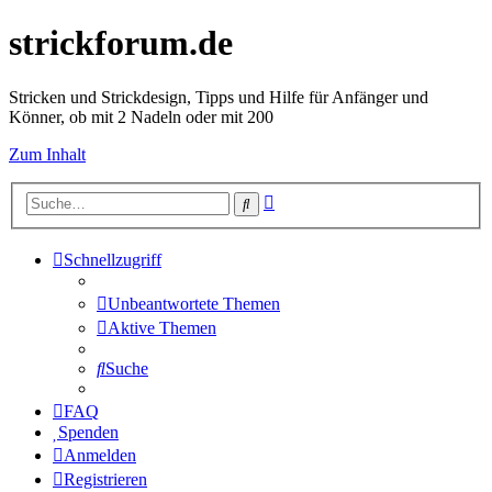
strickforum.de
Stricken und Strickdesign, Tipps und Hilfe für Anfänger und
Könner, ob mit 2 Nadeln oder mit 200
Zum Inhalt
Erweiterte
Suche
Suche
Schnellzugriff
Unbeantwortete Themen
Aktive Themen
Suche
FAQ
Spenden
Anmelden
Registrieren