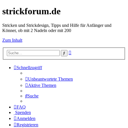
strickforum.de
Stricken und Strickdesign, Tipps und Hilfe für Anfänger und
Könner, ob mit 2 Nadeln oder mit 200
Zum Inhalt
Erweiterte
Suche
Suche
Schnellzugriff
Unbeantwortete Themen
Aktive Themen
Suche
FAQ
Spenden
Anmelden
Registrieren