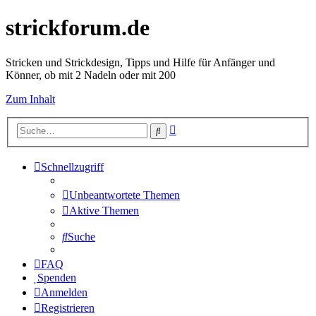
strickforum.de
Stricken und Strickdesign, Tipps und Hilfe für Anfänger und
Könner, ob mit 2 Nadeln oder mit 200
Zum Inhalt
Erweiterte
Suche
Suche
Schnellzugriff
Unbeantwortete Themen
Aktive Themen
Suche
FAQ
Spenden
Anmelden
Registrieren