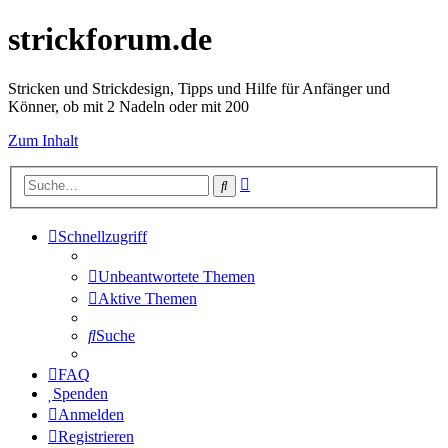
strickforum.de
Stricken und Strickdesign, Tipps und Hilfe für Anfänger und
Könner, ob mit 2 Nadeln oder mit 200
Zum Inhalt
Erweiterte
Suche
Suche
Schnellzugriff
Unbeantwortete Themen
Aktive Themen
Suche
FAQ
Spenden
Anmelden
Registrieren