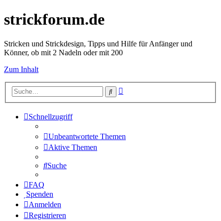
strickforum.de
Stricken und Strickdesign, Tipps und Hilfe für Anfänger und
Könner, ob mit 2 Nadeln oder mit 200
Zum Inhalt
Erweiterte
Suche
Suche
Schnellzugriff
Unbeantwortete Themen
Aktive Themen
Suche
FAQ
Spenden
Anmelden
Registrieren