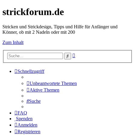
strickforum.de
Stricken und Strickdesign, Tipps und Hilfe für Anfänger und
Könner, ob mit 2 Nadeln oder mit 200
Zum Inhalt
Erweiterte
Suche
Suche
Schnellzugriff
Unbeantwortete Themen
Aktive Themen
Suche
FAQ
Spenden
Anmelden
Registrieren