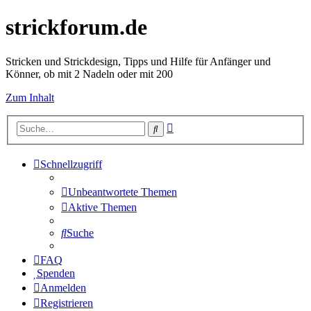
strickforum.de
Stricken und Strickdesign, Tipps und Hilfe für Anfänger und
Könner, ob mit 2 Nadeln oder mit 200
Zum Inhalt
Erweiterte
Suche
Suche
Schnellzugriff
Unbeantwortete Themen
Aktive Themen
Suche
FAQ
Spenden
Anmelden
Registrieren