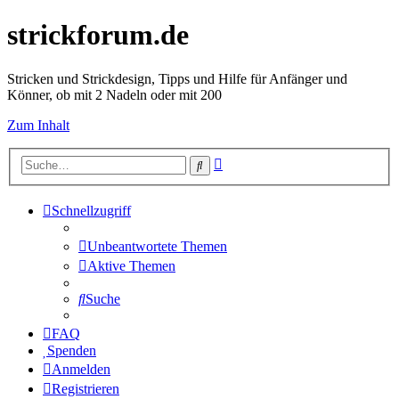
strickforum.de
Stricken und Strickdesign, Tipps und Hilfe für Anfänger und
Könner, ob mit 2 Nadeln oder mit 200
Zum Inhalt
Erweiterte
Suche
Suche
Schnellzugriff
Unbeantwortete Themen
Aktive Themen
Suche
FAQ
Spenden
Anmelden
Registrieren