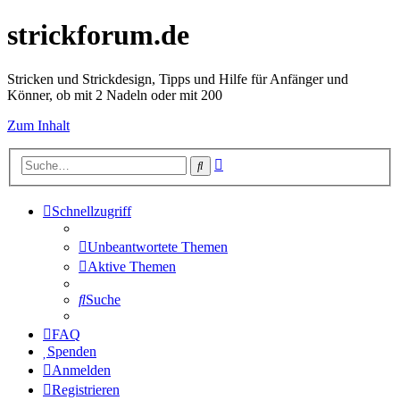
strickforum.de
Stricken und Strickdesign, Tipps und Hilfe für Anfänger und
Könner, ob mit 2 Nadeln oder mit 200
Zum Inhalt
Erweiterte
Suche
Suche
Schnellzugriff
Unbeantwortete Themen
Aktive Themen
Suche
FAQ
Spenden
Anmelden
Registrieren