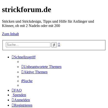
strickforum.de
Stricken und Strickdesign, Tipps und Hilfe für Anfänger und
Könner, ob mit 2 Nadeln oder mit 200
Zum Inhalt
Erweiterte
Suche
Suche
Schnellzugriff
Unbeantwortete Themen
Aktive Themen
Suche
FAQ
Spenden
Anmelden
Registrieren