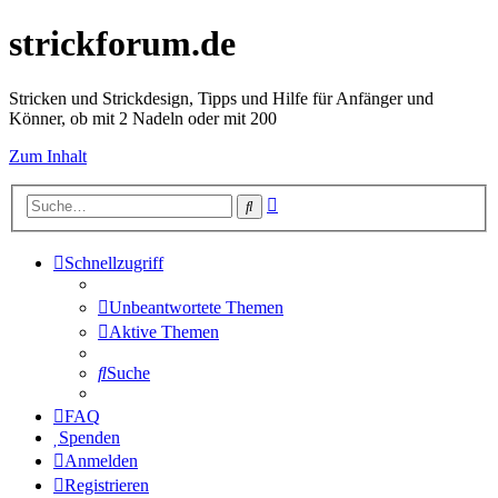
strickforum.de
Stricken und Strickdesign, Tipps und Hilfe für Anfänger und
Könner, ob mit 2 Nadeln oder mit 200
Zum Inhalt
Erweiterte
Suche
Suche
Schnellzugriff
Unbeantwortete Themen
Aktive Themen
Suche
FAQ
Spenden
Anmelden
Registrieren