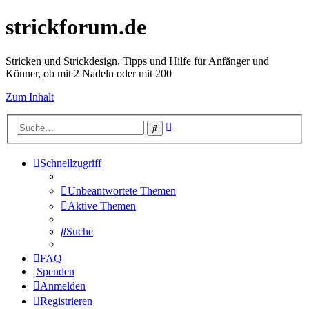
strickforum.de
Stricken und Strickdesign, Tipps und Hilfe für Anfänger und
Könner, ob mit 2 Nadeln oder mit 200
Zum Inhalt
Erweiterte
Suche
Suche
Schnellzugriff
Unbeantwortete Themen
Aktive Themen
Suche
FAQ
Spenden
Anmelden
Registrieren