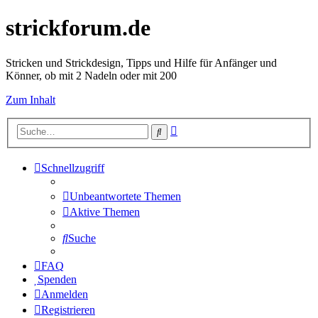
strickforum.de
Stricken und Strickdesign, Tipps und Hilfe für Anfänger und
Könner, ob mit 2 Nadeln oder mit 200
Zum Inhalt
Erweiterte
Suche
Suche
Schnellzugriff
Unbeantwortete Themen
Aktive Themen
Suche
FAQ
Spenden
Anmelden
Registrieren