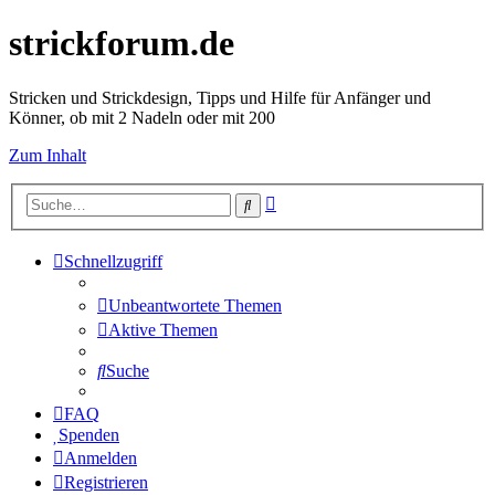
strickforum.de
Stricken und Strickdesign, Tipps und Hilfe für Anfänger und
Könner, ob mit 2 Nadeln oder mit 200
Zum Inhalt
Erweiterte
Suche
Suche
Schnellzugriff
Unbeantwortete Themen
Aktive Themen
Suche
FAQ
Spenden
Anmelden
Registrieren