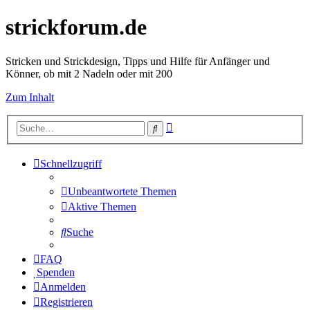
strickforum.de
Stricken und Strickdesign, Tipps und Hilfe für Anfänger und
Könner, ob mit 2 Nadeln oder mit 200
Zum Inhalt
Erweiterte
Suche
Suche
Schnellzugriff
Unbeantwortete Themen
Aktive Themen
Suche
FAQ
Spenden
Anmelden
Registrieren