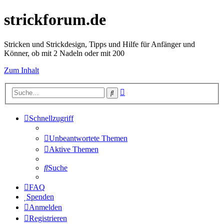
strickforum.de
Stricken und Strickdesign, Tipps und Hilfe für Anfänger und
Könner, ob mit 2 Nadeln oder mit 200
Zum Inhalt
Erweiterte
Suche
Suche
Schnellzugriff
Unbeantwortete Themen
Aktive Themen
Suche
FAQ
Spenden
Anmelden
Registrieren