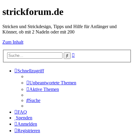
strickforum.de
Stricken und Strickdesign, Tipps und Hilfe für Anfänger und
Könner, ob mit 2 Nadeln oder mit 200
Zum Inhalt
Erweiterte
Suche
Suche
Schnellzugriff
Unbeantwortete Themen
Aktive Themen
Suche
FAQ
Spenden
Anmelden
Registrieren