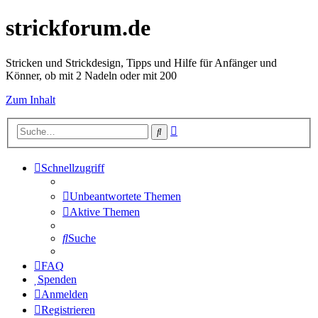
strickforum.de
Stricken und Strickdesign, Tipps und Hilfe für Anfänger und
Könner, ob mit 2 Nadeln oder mit 200
Zum Inhalt
Erweiterte
Suche
Suche
Schnellzugriff
Unbeantwortete Themen
Aktive Themen
Suche
FAQ
Spenden
Anmelden
Registrieren