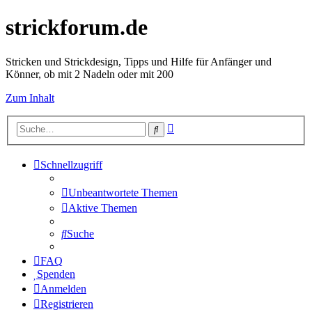
strickforum.de
Stricken und Strickdesign, Tipps und Hilfe für Anfänger und
Könner, ob mit 2 Nadeln oder mit 200
Zum Inhalt
Erweiterte
Suche
Suche
Schnellzugriff
Unbeantwortete Themen
Aktive Themen
Suche
FAQ
Spenden
Anmelden
Registrieren