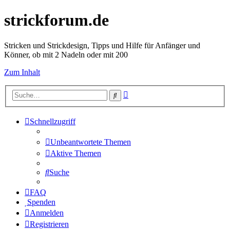
strickforum.de
Stricken und Strickdesign, Tipps und Hilfe für Anfänger und
Könner, ob mit 2 Nadeln oder mit 200
Zum Inhalt
Erweiterte
Suche
Suche
Schnellzugriff
Unbeantwortete Themen
Aktive Themen
Suche
FAQ
Spenden
Anmelden
Registrieren