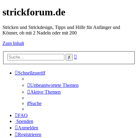
strickforum.de
Stricken und Strickdesign, Tipps und Hilfe für Anfänger und
Könner, ob mit 2 Nadeln oder mit 200
Zum Inhalt
Erweiterte
Suche
Suche
Schnellzugriff
Unbeantwortete Themen
Aktive Themen
Suche
FAQ
Spenden
Anmelden
Registrieren