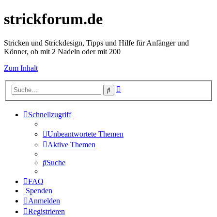
strickforum.de
Stricken und Strickdesign, Tipps und Hilfe für Anfänger und
Könner, ob mit 2 Nadeln oder mit 200
Zum Inhalt
Erweiterte
Suche
Suche
Schnellzugriff
Unbeantwortete Themen
Aktive Themen
Suche
FAQ
Spenden
Anmelden
Registrieren