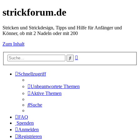
strickforum.de
Stricken und Strickdesign, Tipps und Hilfe für Anfänger und
Könner, ob mit 2 Nadeln oder mit 200
Zum Inhalt
Erweiterte
Suche
Suche
Schnellzugriff
Unbeantwortete Themen
Aktive Themen
Suche
FAQ
Spenden
Anmelden
Registrieren