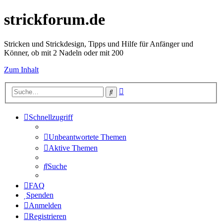
strickforum.de
Stricken und Strickdesign, Tipps und Hilfe für Anfänger und
Könner, ob mit 2 Nadeln oder mit 200
Zum Inhalt
Erweiterte
Suche
Suche
Schnellzugriff
Unbeantwortete Themen
Aktive Themen
Suche
FAQ
Spenden
Anmelden
Registrieren