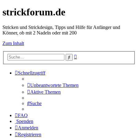
strickforum.de
Stricken und Strickdesign, Tipps und Hilfe für Anfänger und
Könner, ob mit 2 Nadeln oder mit 200
Zum Inhalt
Erweiterte
Suche
Suche
Schnellzugriff
Unbeantwortete Themen
Aktive Themen
Suche
FAQ
Spenden
Anmelden
Registrieren