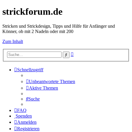
strickforum.de
Stricken und Strickdesign, Tipps und Hilfe für Anfänger und
Könner, ob mit 2 Nadeln oder mit 200
Zum Inhalt
Erweiterte
Suche
Suche
Schnellzugriff
Unbeantwortete Themen
Aktive Themen
Suche
FAQ
Spenden
Anmelden
Registrieren