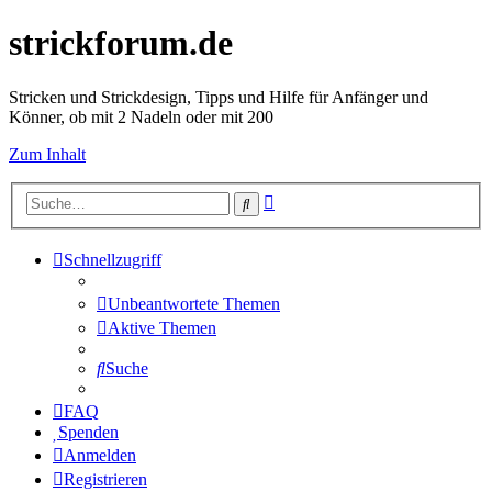
strickforum.de
Stricken und Strickdesign, Tipps und Hilfe für Anfänger und
Könner, ob mit 2 Nadeln oder mit 200
Zum Inhalt
Erweiterte
Suche
Suche
Schnellzugriff
Unbeantwortete Themen
Aktive Themen
Suche
FAQ
Spenden
Anmelden
Registrieren