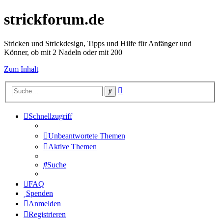
strickforum.de
Stricken und Strickdesign, Tipps und Hilfe für Anfänger und
Könner, ob mit 2 Nadeln oder mit 200
Zum Inhalt
Erweiterte
Suche
Suche
Schnellzugriff
Unbeantwortete Themen
Aktive Themen
Suche
FAQ
Spenden
Anmelden
Registrieren