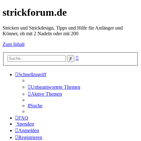
strickforum.de
Stricken und Strickdesign, Tipps und Hilfe für Anfänger und
Könner, ob mit 2 Nadeln oder mit 200
Zum Inhalt
Erweiterte
Suche
Suche
Schnellzugriff
Unbeantwortete Themen
Aktive Themen
Suche
FAQ
Spenden
Anmelden
Registrieren