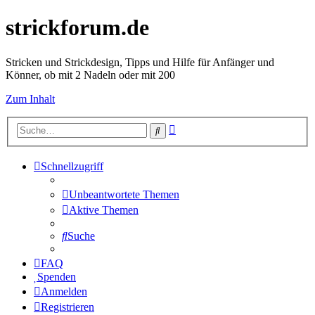
strickforum.de
Stricken und Strickdesign, Tipps und Hilfe für Anfänger und
Könner, ob mit 2 Nadeln oder mit 200
Zum Inhalt
Erweiterte
Suche
Suche
Schnellzugriff
Unbeantwortete Themen
Aktive Themen
Suche
FAQ
Spenden
Anmelden
Registrieren