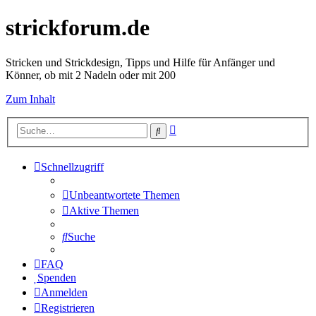
strickforum.de
Stricken und Strickdesign, Tipps und Hilfe für Anfänger und
Könner, ob mit 2 Nadeln oder mit 200
Zum Inhalt
Erweiterte
Suche
Suche
Schnellzugriff
Unbeantwortete Themen
Aktive Themen
Suche
FAQ
Spenden
Anmelden
Registrieren