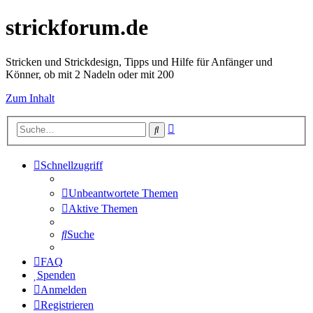
strickforum.de
Stricken und Strickdesign, Tipps und Hilfe für Anfänger und
Könner, ob mit 2 Nadeln oder mit 200
Zum Inhalt
Erweiterte
Suche
Suche
Schnellzugriff
Unbeantwortete Themen
Aktive Themen
Suche
FAQ
Spenden
Anmelden
Registrieren