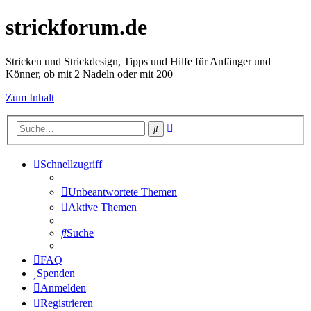
strickforum.de
Stricken und Strickdesign, Tipps und Hilfe für Anfänger und
Könner, ob mit 2 Nadeln oder mit 200
Zum Inhalt
Erweiterte
Suche
Suche
Schnellzugriff
Unbeantwortete Themen
Aktive Themen
Suche
FAQ
Spenden
Anmelden
Registrieren