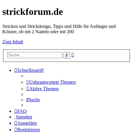
strickforum.de
Stricken und Strickdesign, Tipps und Hilfe für Anfänger und
Könner, ob mit 2 Nadeln oder mit 200
Zum Inhalt
Erweiterte
Suche
Suche
Schnellzugriff
Unbeantwortete Themen
Aktive Themen
Suche
FAQ
Spenden
Anmelden
Registrieren