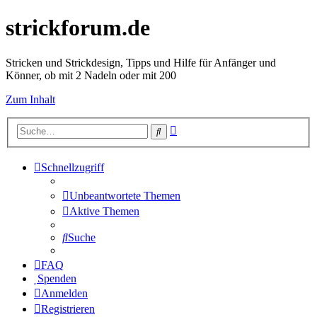
strickforum.de
Stricken und Strickdesign, Tipps und Hilfe für Anfänger und
Könner, ob mit 2 Nadeln oder mit 200
Zum Inhalt
Erweiterte
Suche
Suche
Schnellzugriff
Unbeantwortete Themen
Aktive Themen
Suche
FAQ
Spenden
Anmelden
Registrieren