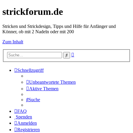
strickforum.de
Stricken und Strickdesign, Tipps und Hilfe für Anfänger und
Könner, ob mit 2 Nadeln oder mit 200
Zum Inhalt
Erweiterte
Suche
Suche
Schnellzugriff
Unbeantwortete Themen
Aktive Themen
Suche
FAQ
Spenden
Anmelden
Registrieren