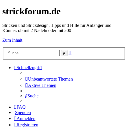
strickforum.de
Stricken und Strickdesign, Tipps und Hilfe für Anfänger und
Könner, ob mit 2 Nadeln oder mit 200
Zum Inhalt
Erweiterte
Suche
Suche
Schnellzugriff
Unbeantwortete Themen
Aktive Themen
Suche
FAQ
Spenden
Anmelden
Registrieren