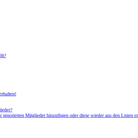
lt?
rhalten!
lieder?
er ignorierten Mitglieder hinzufügen oder diese wieder aus den Listen e