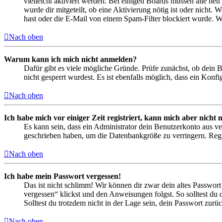
vielleicht aktiviert werden. Bei einigen Boards müssen alle neu
wurde dir mitgeteilt, ob eine Aktivierung nötig ist oder nicht
hast oder die E-Mail von einem Spam-Filter blockiert wurde. We
Nach oben
Warum kann ich mich nicht anmelden?
Dafür gibt es viele mögliche Gründe. Prüfe zunächst, ob dein 
nicht gesperrt wurdest. Es ist ebenfalls möglich, dass ein Konf
Nach oben
Ich habe mich vor einiger Zeit registriert, kann mich aber nich
Es kann sein, dass ein Administrator dein Benutzerkonto aus ve
geschrieben haben, um die Datenbankgröße zu verringern. Regis
Nach oben
Ich habe mein Passwort vergessen!
Das ist nicht schlimm! Wir können dir zwar dein altes Passwort
vergessen“ klickst und den Anweisungen folgst. So solltest du
Solltest du trotzdem nicht in der Lage sein, dein Passwort zur
Nach oben