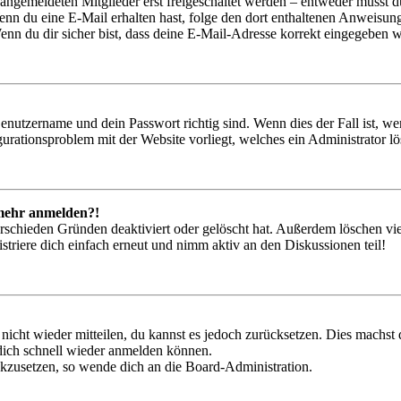
 angemeldeten Mitglieder erst freigeschaltet werden – entweder musst du
. Wenn du eine E-Mail erhalten hast, folge den dort enthaltenen Anweis
nn du dir sicher bist, dass deine E-Mail-Adresse korrekt eingegeben w
Benutzername und dein Passwort richtig sind. Wenn dies der Fall ist, w
igurationsproblem mit der Website vorliegt, welches ein Administrator l
t mehr anmelden?!
rschieden Gründen deaktiviert oder gelöscht hat. Außerdem löschen vie
triere dich einfach erneut und nimm aktiv an den Diskussionen teil!
 nicht wieder mitteilen, du kannst es jedoch zurücksetzen. Dies machs
 dich schnell wieder anmelden können.
ückzusetzen, so wende dich an die Board-Administration.