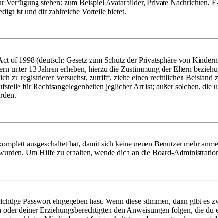
zur Verfügung stehen: zum Beispiel Avatarbilder, Private Nachrichten, 
igt ist und dir zahlreiche Vorteile bietet.
t of 1998 (deutsch: Gesetz zum Schutz der Privatsphäre von Kindern i
ern unter 13 Jahren erheben, hierzu die Zustimmung der Eltern bezieh
dich zu registrieren versuchst, zutrifft, ziehe einen rechtlichen Beista
stelle für Rechtsangelegenheiten jeglicher Art ist; außer solchen, die
erden.
 komplett ausgeschaltet hat, damit sich keine neuen Benutzer mehr anm
 wurden. Um Hilfe zu erhalten, wende dich an die Board-Administratio
richtige Passwort eingegeben hast. Wenn diese stimmen, dann gibt es
ern oder deiner Erziehungsberechtigten den Anweisungen folgen, die du e