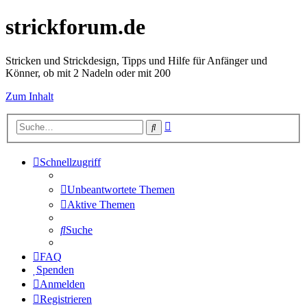
strickforum.de
Stricken und Strickdesign, Tipps und Hilfe für Anfänger und
Könner, ob mit 2 Nadeln oder mit 200
Zum Inhalt
Erweiterte
Suche
Suche
Schnellzugriff
Unbeantwortete Themen
Aktive Themen
Suche
FAQ
Spenden
Anmelden
Registrieren