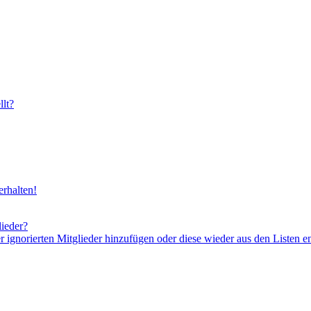
lt?
rhalten!
lieder?
er ignorierten Mitglieder hinzufügen oder diese wieder aus den Listen e