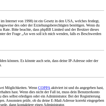
m Internet von 1998) ist ein Gesetz in den USA, welches festlegt,
ungsweise des oder der Erziehungsberechtigten benötigen. Wenn du
nd zu Rate. Bitte beachte, dass phpBB Limited und der Besitzer dieses
 unter der Frage „An wen soll ich mich wenden, falls es Beschwerden
elden können. Es könnte auch sein, dass deine IP-Adresse oder der
n.
 zwei Möglichkeiten. Wenn
COPPA
aktiviert ist und du angegeben hast,
rhalten hast. Wenn dies nicht der Fall ist, muss dein Benutzerkonto
 dies selbst erledigen oder ein Administrator. Bei der Registrierung
ungen. Ansonsten prüfe, ob du deine E-Mail-Adresse korrekt eingegeben
urde, dann kontaktiere einen Administrator.