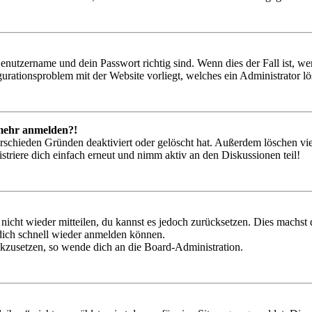
Benutzername und dein Passwort richtig sind. Wenn dies der Fall ist, w
igurationsproblem mit der Website vorliegt, welches ein Administrator l
t mehr anmelden?!
rschieden Gründen deaktiviert oder gelöscht hat. Außerdem löschen vie
triere dich einfach erneut und nimm aktiv an den Diskussionen teil!
 nicht wieder mitteilen, du kannst es jedoch zurücksetzen. Dies machs
 dich schnell wieder anmelden können.
ückzusetzen, so wende dich an die Board-Administration.