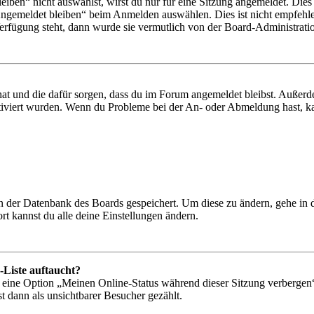
en“ nicht auswählst, wirst du nur für eine Sitzung angemeldet. Dies
Angemeldet bleiben“ beim Anmelden auswählen. Dies ist nicht empfehle
Verfügung steht, dann wurde sie vermutlich von der Board-Administratio
 hat und die dafür sorgen, dass du im Forum angemeldet bleibst. Außer
tiviert wurden. Wenn du Probleme bei der An- oder Abmeldung hast, ka
 in der Datenbank des Boards gespeichert. Um diese zu ändern, gehe in
t kannst du alle deine Einstellungen ändern.
-Liste auftaucht?
n eine Option „Meinen Online-Status während dieser Sitzung verbergen
t dann als unsichtbarer Besucher gezählt.