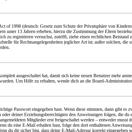
t of 1998 (deutsch: Gesetz zum Schutz der Privatsphäre von Kindern i
ern unter 13 Jahren erheben, hierzu die Zustimmung der Eltern bezieh
dich zu registrieren versuchst, zutrifft, ziehe einen rechtlichen Beista
stelle für Rechtsangelegenheiten jeglicher Art ist; außer solchen, die
erden.
 komplett ausgeschaltet hat, damit sich keine neuen Benutzer mehr anm
 wurden. Um Hilfe zu erhalten, wende dich an die Board-Administratio
richtige Passwort eingegeben hast. Wenn diese stimmen, dann gibt es
ern oder deiner Erziehungsberechtigten den Anweisungen folgen, die du e
 angemeldeten Mitglieder erst freigeschaltet werden – entweder musst du
. Wenn du eine E-Mail erhalten hast, folge den dort enthaltenen Anweis
nn du dir sicher bist, dass deine E-Mail-Adresse korrekt eingegeben w