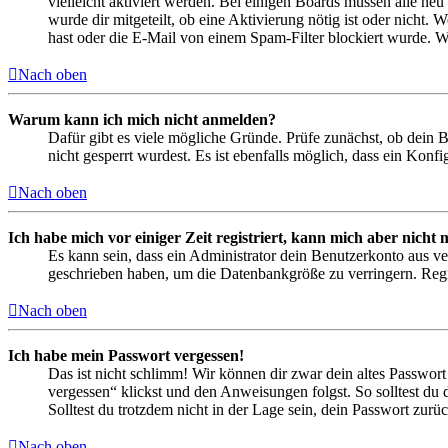
vielleicht aktiviert werden. Bei einigen Boards müssen alle neu
wurde dir mitgeteilt, ob eine Aktivierung nötig ist oder nicht
hast oder die E-Mail von einem Spam-Filter blockiert wurde. We
Nach oben
Warum kann ich mich nicht anmelden?
Dafür gibt es viele mögliche Gründe. Prüfe zunächst, ob dein 
nicht gesperrt wurdest. Es ist ebenfalls möglich, dass ein Konf
Nach oben
Ich habe mich vor einiger Zeit registriert, kann mich aber nich
Es kann sein, dass ein Administrator dein Benutzerkonto aus ve
geschrieben haben, um die Datenbankgröße zu verringern. Regis
Nach oben
Ich habe mein Passwort vergessen!
Das ist nicht schlimm! Wir können dir zwar dein altes Passwort
vergessen“ klickst und den Anweisungen folgst. So solltest du
Solltest du trotzdem nicht in der Lage sein, dein Passwort zur
Nach oben