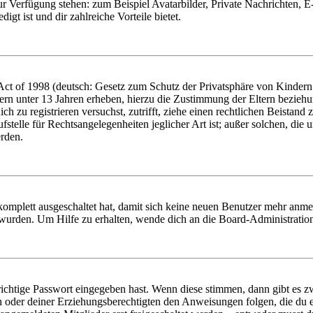
zur Verfügung stehen: zum Beispiel Avatarbilder, Private Nachrichten, 
igt ist und dir zahlreiche Vorteile bietet.
t of 1998 (deutsch: Gesetz zum Schutz der Privatsphäre von Kindern i
ern unter 13 Jahren erheben, hierzu die Zustimmung der Eltern bezieh
dich zu registrieren versuchst, zutrifft, ziehe einen rechtlichen Beista
stelle für Rechtsangelegenheiten jeglicher Art ist; außer solchen, die
erden.
 komplett ausgeschaltet hat, damit sich keine neuen Benutzer mehr anm
 wurden. Um Hilfe zu erhalten, wende dich an die Board-Administratio
richtige Passwort eingegeben hast. Wenn diese stimmen, dann gibt es
ern oder deiner Erziehungsberechtigten den Anweisungen folgen, die du e