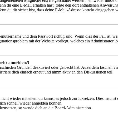
 angemeldeten Mitglieder erst freigeschaltet werden – entweder musst du
. Wenn du eine E-Mail erhalten hast, folge den dort enthaltenen Anweis
nn du dir sicher bist, dass deine E-Mail-Adresse korrekt eingegeben w
Benutzername und dein Passwort richtig sind. Wenn dies der Fall ist, w
igurationsproblem mit der Website vorliegt, welches ein Administrator l
t mehr anmelden?!
rschieden Gründen deaktiviert oder gelöscht hat. Außerdem löschen vie
triere dich einfach erneut und nimm aktiv an den Diskussionen teil!
 nicht wieder mitteilen, du kannst es jedoch zurücksetzen. Dies machs
 dich schnell wieder anmelden können.
ückzusetzen, so wende dich an die Board-Administration.