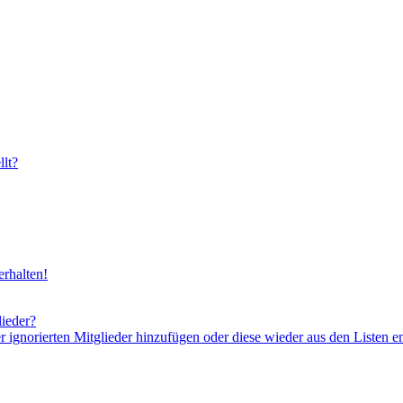
lt?
rhalten!
lieder?
er ignorierten Mitglieder hinzufügen oder diese wieder aus den Listen e