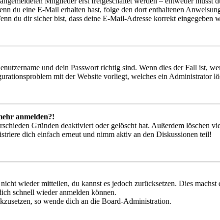
 angemeldeten Mitglieder erst freigeschaltet werden – entweder musst du
. Wenn du eine E-Mail erhalten hast, folge den dort enthaltenen Anweis
nn du dir sicher bist, dass deine E-Mail-Adresse korrekt eingegeben w
Benutzername und dein Passwort richtig sind. Wenn dies der Fall ist, w
igurationsproblem mit der Website vorliegt, welches ein Administrator l
t mehr anmelden?!
rschieden Gründen deaktiviert oder gelöscht hat. Außerdem löschen vie
triere dich einfach erneut und nimm aktiv an den Diskussionen teil!
 nicht wieder mitteilen, du kannst es jedoch zurücksetzen. Dies machs
 dich schnell wieder anmelden können.
ückzusetzen, so wende dich an die Board-Administration.