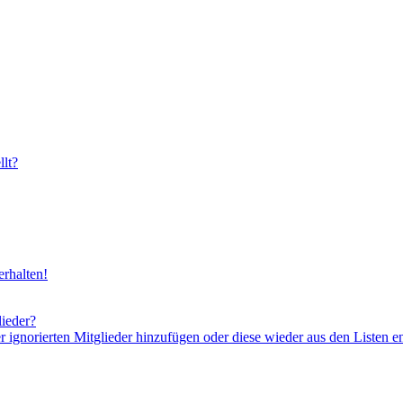
lt?
rhalten!
lieder?
er ignorierten Mitglieder hinzufügen oder diese wieder aus den Listen e