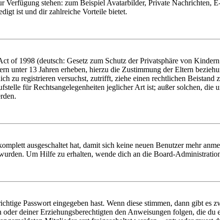
zur Verfügung stehen: zum Beispiel Avatarbilder, Private Nachrichten, 
igt ist und dir zahlreiche Vorteile bietet.
t of 1998 (deutsch: Gesetz zum Schutz der Privatsphäre von Kindern i
ern unter 13 Jahren erheben, hierzu die Zustimmung der Eltern bezieh
dich zu registrieren versuchst, zutrifft, ziehe einen rechtlichen Beista
stelle für Rechtsangelegenheiten jeglicher Art ist; außer solchen, die
erden.
 komplett ausgeschaltet hat, damit sich keine neuen Benutzer mehr anm
 wurden. Um Hilfe zu erhalten, wende dich an die Board-Administratio
richtige Passwort eingegeben hast. Wenn diese stimmen, dann gibt es
ern oder deiner Erziehungsberechtigten den Anweisungen folgen, die du e