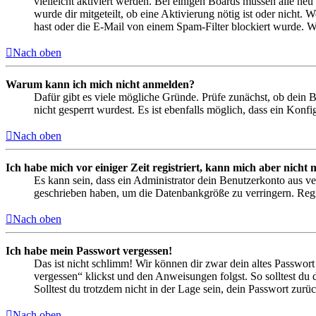
vielleicht aktiviert werden. Bei einigen Boards müssen alle neu
wurde dir mitgeteilt, ob eine Aktivierung nötig ist oder nicht
hast oder die E-Mail von einem Spam-Filter blockiert wurde. We
Nach oben
Warum kann ich mich nicht anmelden?
Dafür gibt es viele mögliche Gründe. Prüfe zunächst, ob dein 
nicht gesperrt wurdest. Es ist ebenfalls möglich, dass ein Konf
Nach oben
Ich habe mich vor einiger Zeit registriert, kann mich aber nich
Es kann sein, dass ein Administrator dein Benutzerkonto aus ve
geschrieben haben, um die Datenbankgröße zu verringern. Regis
Nach oben
Ich habe mein Passwort vergessen!
Das ist nicht schlimm! Wir können dir zwar dein altes Passwort
vergessen“ klickst und den Anweisungen folgst. So solltest du
Solltest du trotzdem nicht in der Lage sein, dein Passwort zur
Nach oben