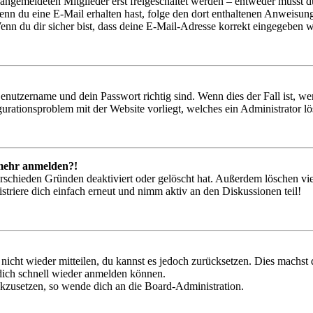
 angemeldeten Mitglieder erst freigeschaltet werden – entweder musst du
. Wenn du eine E-Mail erhalten hast, folge den dort enthaltenen Anweis
nn du dir sicher bist, dass deine E-Mail-Adresse korrekt eingegeben w
Benutzername und dein Passwort richtig sind. Wenn dies der Fall ist, w
igurationsproblem mit der Website vorliegt, welches ein Administrator l
t mehr anmelden?!
rschieden Gründen deaktiviert oder gelöscht hat. Außerdem löschen vie
triere dich einfach erneut und nimm aktiv an den Diskussionen teil!
 nicht wieder mitteilen, du kannst es jedoch zurücksetzen. Dies machs
 dich schnell wieder anmelden können.
ückzusetzen, so wende dich an die Board-Administration.