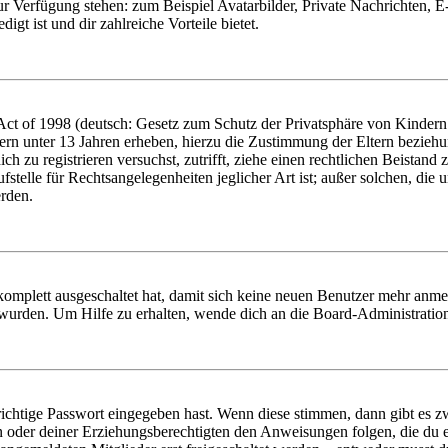
zur Verfügung stehen: zum Beispiel Avatarbilder, Private Nachrichten, 
igt ist und dir zahlreiche Vorteile bietet.
t of 1998 (deutsch: Gesetz zum Schutz der Privatsphäre von Kindern i
ern unter 13 Jahren erheben, hierzu die Zustimmung der Eltern bezieh
dich zu registrieren versuchst, zutrifft, ziehe einen rechtlichen Beista
stelle für Rechtsangelegenheiten jeglicher Art ist; außer solchen, die
erden.
 komplett ausgeschaltet hat, damit sich keine neuen Benutzer mehr anm
 wurden. Um Hilfe zu erhalten, wende dich an die Board-Administratio
richtige Passwort eingegeben hast. Wenn diese stimmen, dann gibt es
ern oder deiner Erziehungsberechtigten den Anweisungen folgen, die du e