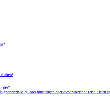
lt?
rhalten!
lieder?
er ignorierten Mitglieder hinzufügen oder diese wieder aus den Listen e