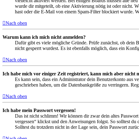
vielleicht aktiviert werden. Bei einigen Boards müssen alle neu
wurde dir mitgeteilt, ob eine Aktivierung nötig ist oder nicht
hast oder die E-Mail von einem Spam-Filter blockiert wurde. We
Nach oben
Warum kann ich mich nicht anmelden?
Dafür gibt es viele mögliche Gründe. Prüfe zunächst, ob dein 
nicht gesperrt wurdest. Es ist ebenfalls möglich, dass ein Konf
Nach oben
Ich habe mich vor einiger Zeit registriert, kann mich aber nich
Es kann sein, dass ein Administrator dein Benutzerkonto aus ve
geschrieben haben, um die Datenbankgröße zu verringern. Regis
Nach oben
Ich habe mein Passwort vergessen!
Das ist nicht schlimm! Wir können dir zwar dein altes Passwort
vergessen“ klickst und den Anweisungen folgst. So solltest du
Solltest du trotzdem nicht in der Lage sein, dein Passwort zur
Nach oben